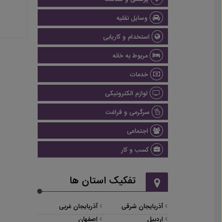
وسایل نقلیه
استخدام و کاریابی
مربوط به خانه
خدمات
لوازم الکترونیکی
سرگرمی و فراغت
اجتماعی
کسب و کار
تفکیک استان ها
آذربایجان شرقی
آذربایجان غربی
اردبیل
اصفهان