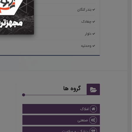
بندر کنگان
بندر گ
چغادک
خارک
دلوار
سعدآب
وحدتیه
گروه ها
املاک
صنعتی
پزشکی و سلامت