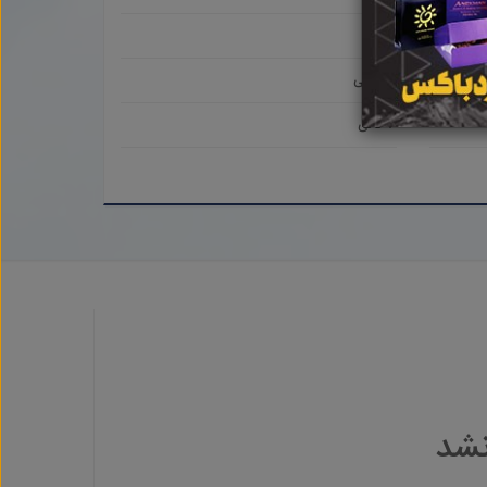
جم
دالکی
کاکی
نشد