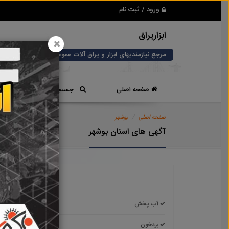
ورود / ثبت نام
ابزاریراق
×
مرجع نیازمندیهای ابزار و یراق آلات عمومی و صنعتی
صفحه اصلی
جستجوی سریع
صفحه اصلی
بوشهر
آگهی های استان بوشهر
آب پخش
آبدان
بردخون
بندر د