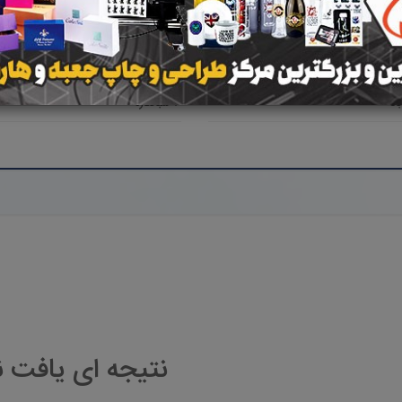
ناوه
بوشهر
خورموج
اد
شبانکاره
نتیجه ای یافت 