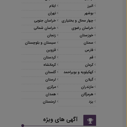
البرز
ایلام
بوشهر
تهران
چهار محال و بختیاری
خراسان جنوبی
خراسان رضوی
خراسان شمالی
خوزستان
زنجان
سمنان
سیستان و بلوچستان
فارس
قزوین
قم
کردستان
کرمان
کرمانشاه
کهکیلویه و بویراحمد
گلستان
گیلان
لرستان
مازندران
مرکزی
هرمزگان
همدان
یزد
ارمنستان
آگهی های ویژه