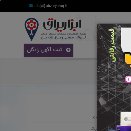
ads [at] abzaryaraq.ir
ثبت آگهی رایگان
برازجان
بندر ریگ