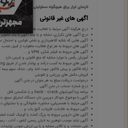
تارنمای ابزار یراق هیچگونه مسئولیتی در قبال محتوا و تصا
آگهی های غیر قانونی
درج هرگونه آگهی مرتبط با فعالیت ها ، کالاها و خدمات غیر 
درج آگهی های تکراری، مشابه و یا چند آگهی با یک تصویر 
آگهی هایی که شائبه کلاهبرداری و نقض قوانین و احتمال س
آگهی های مربوط به هر نوع فعالیت ماهواره از قبیل نصب، راه اند
آگهی های مربوط به فیلتر شکن، VPN و ...
آموزش رقص یا موارد مشابه که منع قانونی و شرعی دارد.
آگهی های مربوط به کسب درآمد و پولدار شدن از طریق network marketing و غیره.
ارائه فاکتور و پیش فاکتور جهت اخذ وام ، حذف سهم بیمه کا
فروش مکمل های ورزشی و تقویتی
درخواست دریافت مبلغ به هر عنوان در متن آگهی
درج شماره حساب در متن آگهی
برنامه ویا آموزشهای hack - crack و یا شکستن قفل
آگهی با موضوع خودکار دوربین دار، دستگاه استراق سمع، 
آگهی مرتبط با همسریابی، مشاوره خانوادگی و یا سایتهای د
آگهی مربوط به طلایاب، فلزیاب، گنج یاب و ...
آگهی های دارویی مربوط به بزرگ کننده یا کوچک کننده اعض
آگهی نباید موجب توهین به ادیان رسمی کشور ، آداب ، رسو
نفی خدمات و یا کالای مشابه و یا بی ارزش نمودن تولیدات و