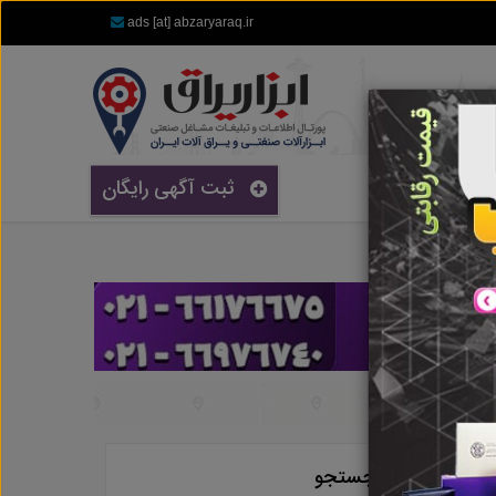
ads [at] abzaryaraq.ir
ثبت آگهی رایگان
جستجو