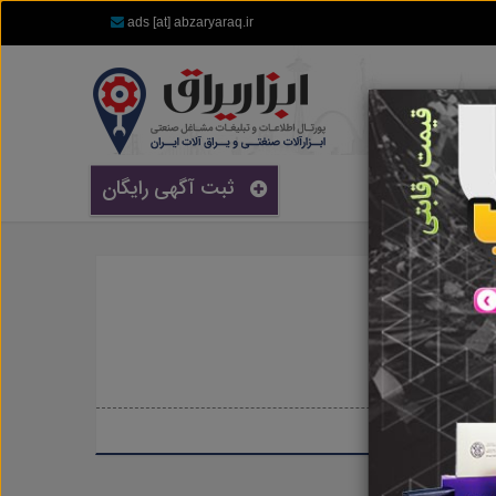
ads [at] abzaryaraq.ir
ثبت آگهی رایگان
Corobotmas