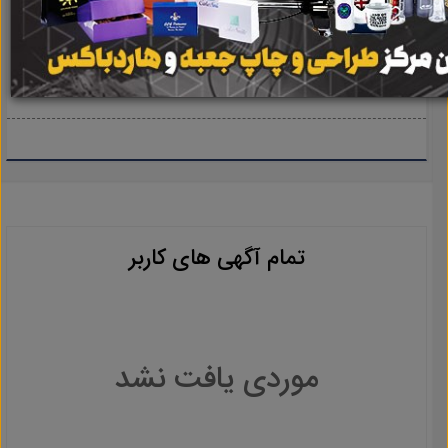
smmshk6@gmail.com
آدرس ایمیل :
تمام آگهی های کاربر
موردی یافت نشد