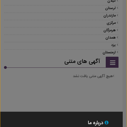
گیلان
لرستان
مازندران
مرکزی
هرمزگان
همدان
یزد
ارمنستان
آگهی های متنی
هیچ آگهی متنی یافت نشد
درباره ما