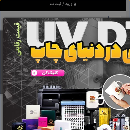
ورود / ثبت نام
برنامه اندروید ابزاریراق
مرجع نیازمندیهای ابزار و یراق آلات عمومی و صنعتی
دانلود