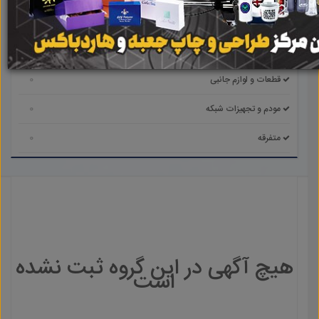
0
رایانه همراه
0
پرینتر/اسکنر/کپی/فکس
0
قطعات و لوازم جانبی
0
مودم و تجهیزات شبکه
0
متفرقه
هیچ آگهی در این گروه ثبت نشده
است