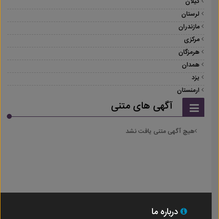
گیلان
لرستان
مازندران
مرکزی
هرمزگان
همدان
یزد
ارمنستان
آگهی های متنی
هیچ آگهی متنی یافت نشد
درباره ما