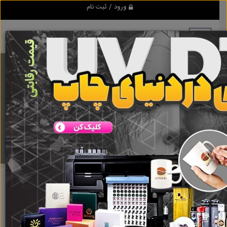
ورود / ثبت نام
برنامه اندروید ابزاریراق
مرجع نیازمندیهای ابزار و یراق آلات عمومی و صنعتی
دانلود