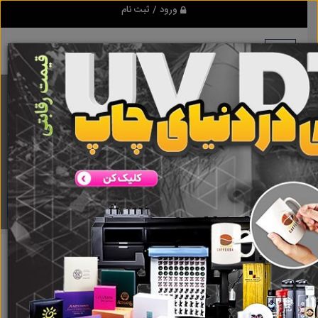
ورود / ثبت نام
برنامه اندروید ابزاریراق
مرجع نیازمندیهای ابزار و یراق آلات عمومی و صنعتی
دانلود