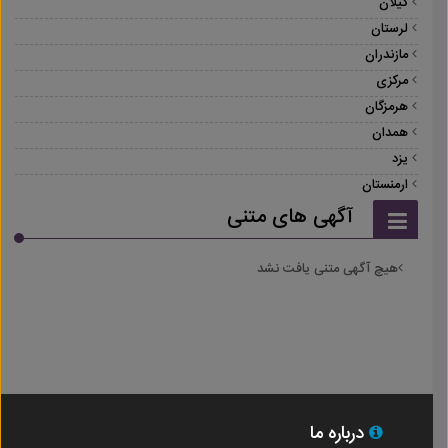
گیلان
لرستان
مازندران
مرکزی
هرمزگان
همدان
یزد
ارمنستان
آگهی های متنی
هیچ آگهی متنی یافت نشد
درباره ما