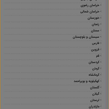
خراسان رضوی
خراسان شمالی
خوزستان
زنجان
سمنان
سیستان و بلوچستان
فارس
قزوین
قم
کردستان
کرمان
کرمانشاه
کهکیلویه و بویراحمد
گلستان
گیلان
لرستان
مازندران