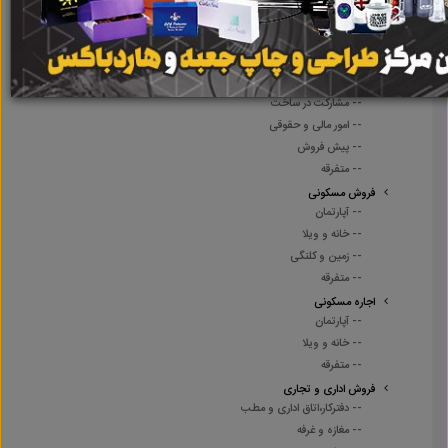
املاک
-- مشاهده تمام آگهی های این گروه --
خدمات املاک
-- آژانس املاک
-- مشارکت در ساخت
-- امور مالی و حقوقی
-- پیش فروش
-- متفرقه
فروش مسکونی
-- آپارتمان
-- خانه و ویلا
-- زمین و کلنگی
-- متفرقه
اجاره مسکونی
-- آپارتمان
-- خانه و ویلا
-- متفرقه
فروش اداری و تجاری
-- دفترکار،اتاق اداری و مطب
-- مغازه و غرفه