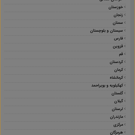
خوزستان
زنجان
سمنان
سیستان و بلوچستان
فارس
قزوین
قم
کردستان
کرمان
کرمانشاه
کهکیلویه و بویراحمد
گلستان
گیلان
لرستان
مازندران
مرکزی
هرمزگان