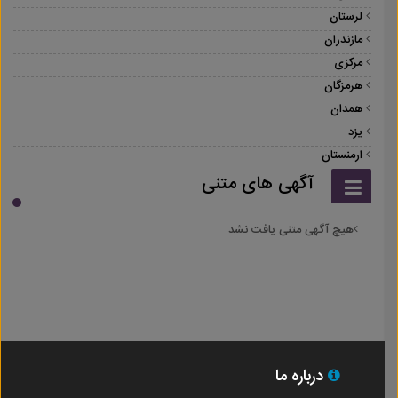
لرستان
مازندران
مرکزی
هرمزگان
همدان
یزد
ارمنستان
آگهی های متنی
هیچ آگهی متنی یافت نشد
درباره ما