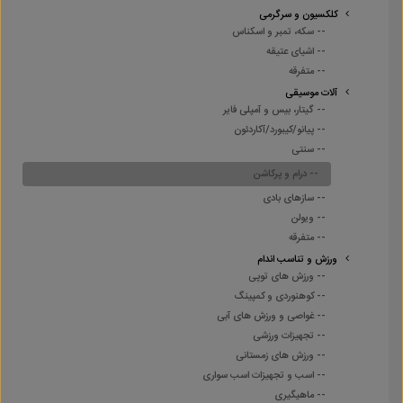
کلکسیون و سرگرمی
-- سکه، تمبر و اسکناس
-- اشیای عتیقه
-- متفرقه
آلات موسیقی
-- گیتار، بیس و آمپلی فایر
-- پیانو/کیبورد/آکاردئون
-- سنتی
-- درام و پرکاشن
-- سازهای بادی
-- ویولن
-- متفرقه
ورزش و تناسب اندام
-- ورزش های توپی
-- کوهنوردی و کمپینگ
-- غواصی و ورزش های آبی
-- تجهیزات ورزشی
-- ورزش های زمستانی
-- اسب و تجهیزات اسب سواری
-- ماهیگیری