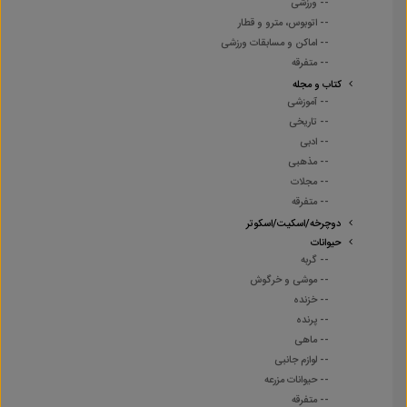
-- ورزشی
-- اتوبوس، مترو و قطار
-- اماکن و مسابقات ورزشی
-- متفرقه
کتاب و مجله
-- آموزشی
-- تاریخی
-- ادبی
-- مذهبی
-- مجلات
-- متفرقه
دوچرخه/اسکیت/اسکوتر
حیوانات
-- گربه
-- موشی و خرگوش
-- خزنده
-- پرنده
-- ماهی
-- لوازم جانبی
-- حیوانات مزرعه
-- متفرقه