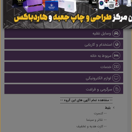
املاک
صنعتی
پزشکی و سلامت
وسایل نقلیه
استخدام و کاریابی
مربوط به خانه
خدمات
لوازم الکترونیکی
سرگرمی و فراغت
-- مشاهده تمام آگهی های این گروه --
بلیط
-- کنسرت
-- تئاتر و سینما
-- کارت هدیه و تخفیف