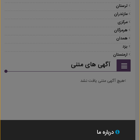
لرستان
مازندران
مرکزی
هرمزگان
همدان
یزد
ارمنستان
آگهی های متنی
هیچ آگهی متنی یافت نشد
درباره ما