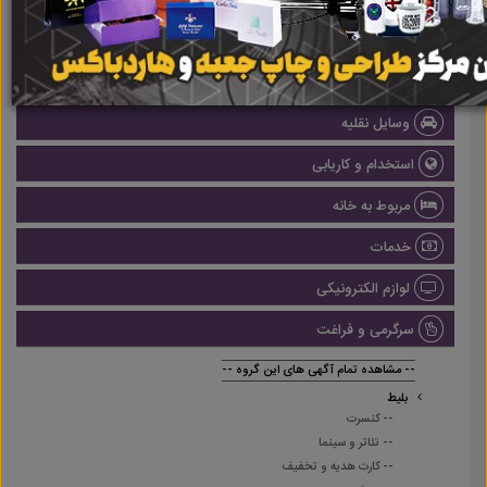
املاک
صنعتی
پزشکی و سلامت
وسایل نقلیه
استخدام و کاریابی
مربوط به خانه
خدمات
لوازم الکترونیکی
سرگرمی و فراغت
-- مشاهده تمام آگهی های این گروه --
بلیط
-- کنسرت
-- تئاتر و سینما
-- کارت هدیه و تخفیف