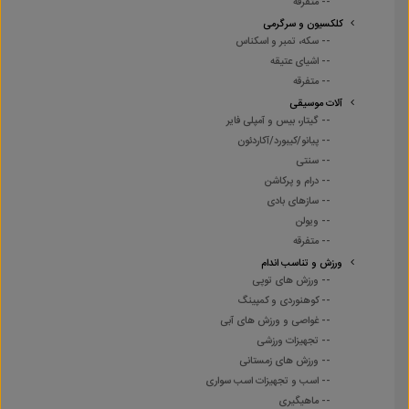
-- متفرقه
کلکسیون و سرگرمی
-- سکه، تمبر و اسکناس
-- اشیای عتیقه
-- متفرقه
آلات موسیقی
-- گیتار، بیس و آمپلی فایر
-- پیانو/کیبورد/آکاردئون
-- سنتی
-- درام و پرکاشن
-- سازهای بادی
-- ویولن
-- متفرقه
ورزش و تناسب اندام
-- ورزش های توپی
-- کوهنوردی و کمپینگ
-- غواصی و ورزش های آبی
-- تجهیزات ورزشی
-- ورزش های زمستانی
-- اسب و تجهیزات اسب سواری
-- ماهیگیری