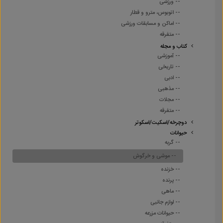
-- ورزشی
-- اتوبوس، مترو و قطار
-- اماکن و مسابقات ورزشی
-- متفرقه
کتاب و مجله
-- آموزشی
-- تاریخی
-- ادبی
-- مذهبی
-- مجلات
-- متفرقه
دوچرخه/اسکیت/اسکوتر
حیوانات
-- گربه
-- موشی و خرگوش
-- خزنده
-- پرنده
-- ماهی
-- لوازم جانبی
-- حیوانات مزرعه