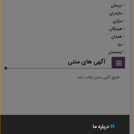
لرستان
مازندران
مرکزی
هرمزگان
همدان
یزد
ارمنستان
آگهی های متنی
هیچ آگهی متنی یافت نشد
درباره ما