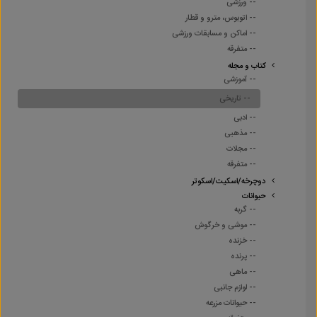
-- ورزشی
-- اتوبوس، مترو و قطار
-- اماکن و مسابقات ورزشی
-- متفرقه
کتاب و مجله
-- آموزشی
-- تاریخی
-- ادبی
-- مذهبی
-- مجلات
-- متفرقه
دوچرخه/اسکیت/اسکوتر
حیوانات
-- گربه
-- موشی و خرگوش
-- خزنده
-- پرنده
-- ماهی
-- لوازم جانبی
-- حیوانات مزرعه