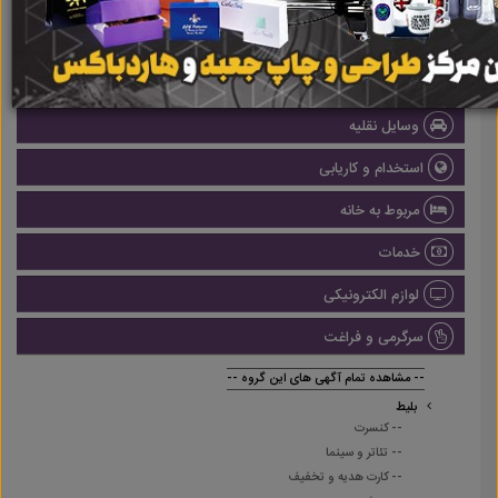
املاک
صنعتی
پزشکی و سلامت
وسایل نقلیه
استخدام و کاریابی
مربوط به خانه
خدمات
لوازم الکترونیکی
سرگرمی و فراغت
-- مشاهده تمام آگهی های این گروه --
بلیط
-- کنسرت
-- تئاتر و سینما
-- کارت هدیه و تخفیف