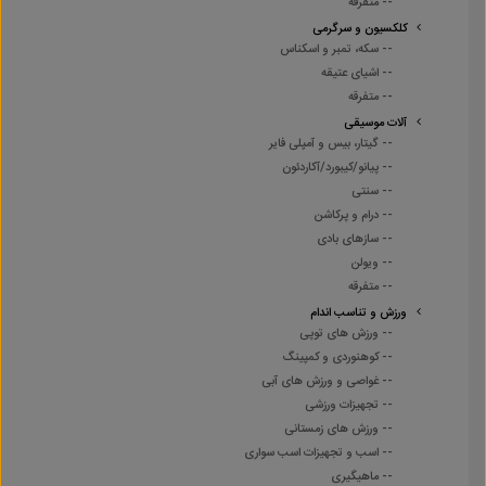
-- متفرقه
کلکسیون و سرگرمی
-- سکه، تمبر و اسکناس
-- اشیای عتیقه
-- متفرقه
آلات موسیقی
-- گیتار، بیس و آمپلی فایر
-- پیانو/کیبورد/آکاردئون
-- سنتی
-- درام و پرکاشن
-- سازهای بادی
-- ویولن
-- متفرقه
ورزش و تناسب اندام
-- ورزش های توپی
-- کوهنوردی و کمپینگ
-- غواصی و ورزش های آبی
-- تجهیزات ورزشی
-- ورزش های زمستانی
-- اسب و تجهیزات اسب سواری
-- ماهیگیری