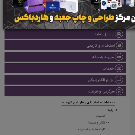
املاک
صنعتی
پزشکی و سلامت
وسایل نقلیه
استخدام و کاریابی
مربوط به خانه
خدمات
لوازم الکترونیکی
سرگرمی و فراغت
-- مشاهده تمام آگهی های این گروه --
بلیط
-- کنسرت
-- تئاتر و سینما
-- کارت هدیه و تخفیف