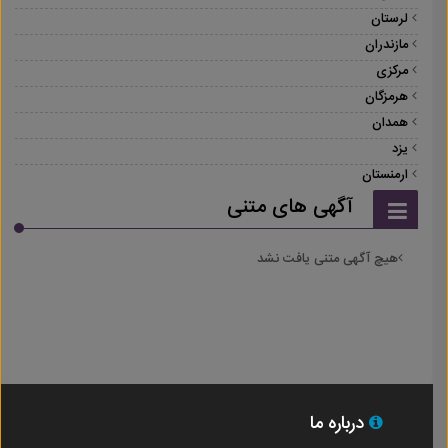
لرستان
مازندران
مرکزی
هرمزگان
همدان
یزد
ارمنستان
آگهی های متنی
هیچ آگهی متنی یافت نشد
درباره ما