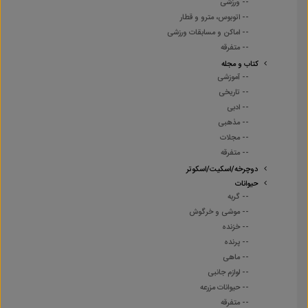
-- ورزشی
-- اتوبوس، مترو و قطار
-- اماکن و مسابقات ورزشی
-- متفرقه
کتاب و مجله
-- آموزشی
-- تاریخی
-- ادبی
-- مذهبی
-- مجلات
-- متفرقه
دوچرخه/اسکیت/اسکوتر
حیوانات
-- گربه
-- موشی و خرگوش
-- خزنده
-- پرنده
-- ماهی
-- لوازم جانبی
-- حیوانات مزرعه
-- متفرقه