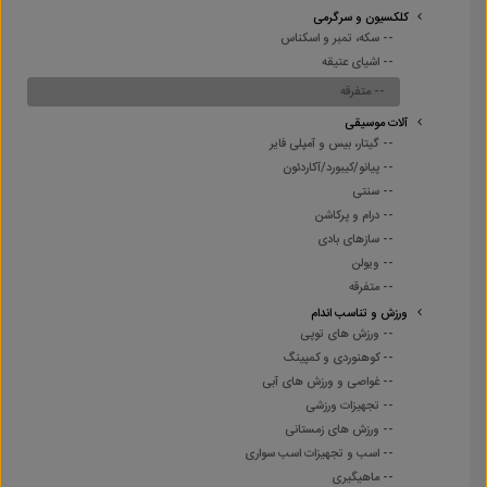
کلکسیون و سرگرمی
-- سکه، تمبر و اسکناس
-- اشیای عتیقه
-- متفرقه
آلات موسیقی
-- گیتار، بیس و آمپلی فایر
-- پیانو/کیبورد/آکاردئون
-- سنتی
-- درام و پرکاشن
-- سازهای بادی
-- ویولن
-- متفرقه
ورزش و تناسب اندام
-- ورزش های توپی
-- کوهنوردی و کمپینگ
-- غواصی و ورزش های آبی
-- تجهیزات ورزشی
-- ورزش های زمستانی
-- اسب و تجهیزات اسب سواری
-- ماهیگیری