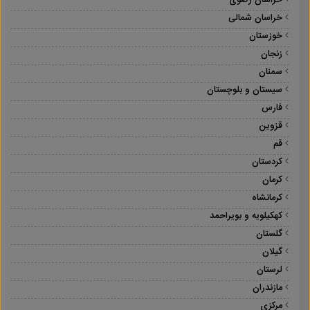
خراسان رضوی
خراسان شمالی
خوزستان
زنجان
سمنان
سیستان و بلوچستان
فارس
قزوین
قم
کردستان
کرمان
کرمانشاه
کهکیلویه و بویراحمد
گلستان
گیلان
لرستان
مازندران
مرکزی