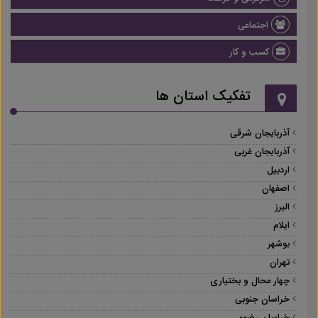
اجتماعی
کسب و کار
تفکیک استان ها
آذربایجان شرقی
آذربایجان غربی
اردبیل
اصفهان
البرز
ایلام
بوشهر
تهران
چهار محال و بختیاری
خراسان جنوبی