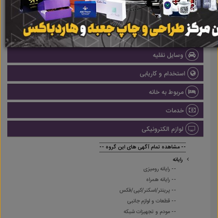
املاک
صنعتی
پزشکی و سلامت
وسایل نقلیه
استخدام و کاریابی
مربوط به خانه
خدمات
لوازم الکترونیکی
-- مشاهده تمام آگهی های این گروه --
رایانه
-- رایانه رومیزی
-- رایانه همراه
-- پرینتر/اسکنر/کپی/فکس
-- قطعات و لوازم جانبی
-- مودم و تجهیزات شبکه