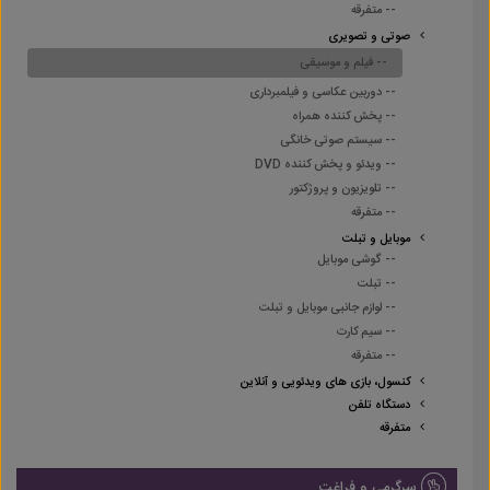
-- متفرقه
صوتی و تصویری
-- فیلم و موسیقی
-- دوربین عکاسی و فیلمبرداری
-- پخش کننده همراه
-- سیستم صوتی خانگی
-- ویدئو و پخش کننده DVD
-- تلویزیون و پروژکتور
-- متفرقه
موبایل و تبلت
-- گوشی موبایل
-- تبلت
-- لوازم جانبی موبایل و تبلت
-- سیم کارت
-- متفرقه
کنسول، بازی های ویدئویی و آنلاین
دستگاه تلفن
متفرقه
سرگرمی و فراغت