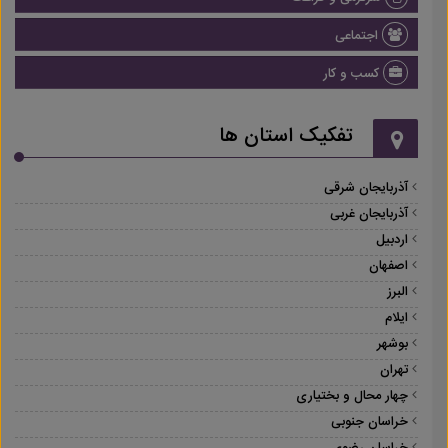
اجتماعی
کسب و کار
تفکیک استان ها
آذربایجان شرقی
آذربایجان غربی
اردبیل
اصفهان
البرز
ایلام
بوشهر
تهران
چهار محال و بختیاری
خراسان جنوبی