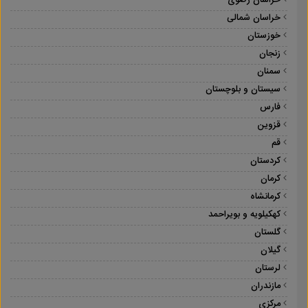
خراسان رضوی
خراسان شمالی
خوزستان
زنجان
سمنان
سیستان و بلوچستان
فارس
قزوین
قم
کردستان
کرمان
کرمانشاه
کهکیلویه و بویراحمد
گلستان
گیلان
لرستان
مازندران
مرکزی