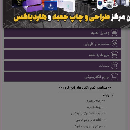
املاک
صنعتی
پزشکی و سلامت
وسایل نقلیه
استخدام و کاریابی
مربوط به خانه
خدمات
لوازم الکترونیکی
-- مشاهده تمام آگهی های این گروه --
رایانه
-- رایانه رومیزی
-- رایانه همراه
-- پرینتر/اسکنر/کپی/فکس
-- قطعات و لوازم جانبی
-- مودم و تجهیزات شبکه