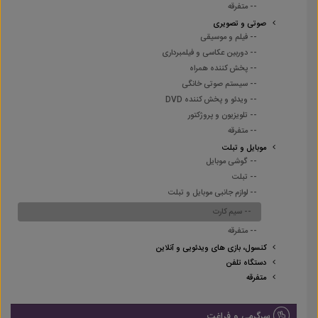
-- متفرقه
صوتی و تصویری
-- فیلم و موسیقی
-- دوربین عکاسی و فیلمبرداری
-- پخش کننده همراه
-- سیستم صوتی خانگی
-- ویدئو و پخش کننده DVD
-- تلویزیون و پروژکتور
-- متفرقه
موبایل و تبلت
-- گوشی موبایل
-- تبلت
-- لوازم جانبی موبایل و تبلت
-- سیم کارت
-- متفرقه
کنسول، بازی های ویدئویی و آنلاین
دستگاه تلفن
متفرقه
سرگرمی و فراغت