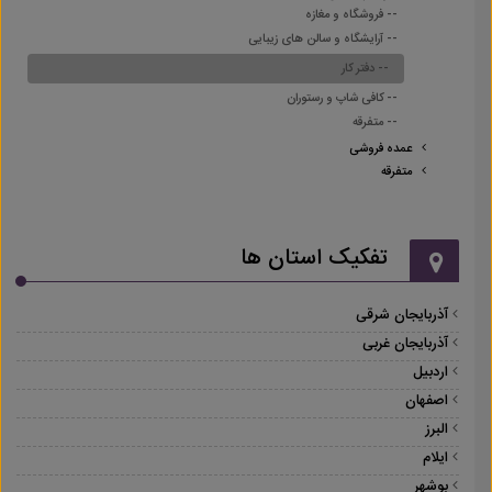
-- فروشگاه و مغازه
-- آرایشگاه و سالن های زیبایی
-- دفتر کار
-- کافی شاپ و رستوران
-- متفرقه
عمده فروشی
متفرقه
تفکیک استان ها
آذربایجان شرقی
آذربایجان غربی
اردبیل
اصفهان
البرز
ایلام
بوشهر