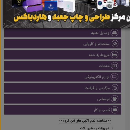
املاک
صنعتی
پزشکی و سلامت
وسایل نقلیه
استخدام و کاریابی
مربوط به خانه
خدمات
لوازم الکترونیکی
سرگرمی و فراغت
اجتماعی
کسب و کار
-- مشاهده تمام آگهی های این گروه --
تجهیزات و ماشین آلات