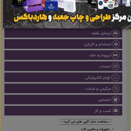
املاک
صنعتی
پزشکی و سلامت
وسایل نقلیه
استخدام و کاریابی
مربوط به خانه
خدمات
لوازم الکترونیکی
سرگرمی و فراغت
اجتماعی
کسب و کار
-- مشاهده تمام آگهی های این گروه --
تجهیزات و ماشین آلات