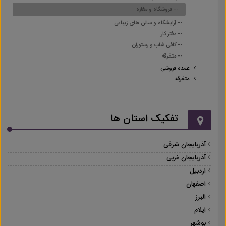
-- فروشگاه و مغازه
-- آرایشگاه و سالن های زیبایی
-- دفتر کار
-- کافی شاپ و رستوران
-- متفرقه
عمده فروشی
متفرقه
تفکیک استان ها
آذربایجان شرقی
آذربایجان غربی
اردبیل
اصفهان
البرز
ایلام
بوشهر