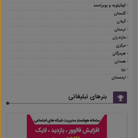
کهکیلویه و بویراحمد
گلستان
گیلان
لرستان
مازندران
مرکزی
هرمزگان
همدان
یزد
ارمنستان
بنرهای تبلیغاتی