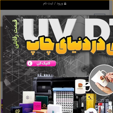
ورود / ثبت نام
برنامه اندروید ابزاریراق
مرجع نیازمندیهای ابزار و یراق آلات عمومی و صنعتی
دانلود
ابزاریراق
رونیکس
نتایج جستجو برای برچسب
رونیکس