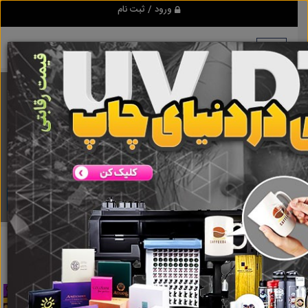
ورود / ثبت نام
برنامه اندروید ابزاریراق
مرجع نیازمندیهای ابزار و یراق آلات عمومی و صنعتی
دانلود
ابزاریراق
قیمت میلگرد اجدار
نتایج جستجو برای برچسب
قیمت میلگرد
اجدار