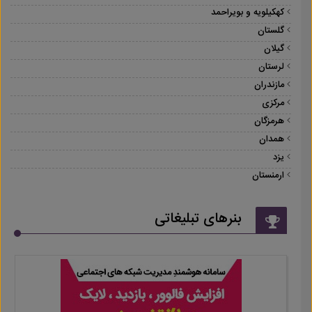
کهکیلویه و بویراحمد
گلستان
گیلان
لرستان
مازندران
مرکزی
هرمزگان
همدان
یزد
ارمنستان
بنرهای تبلیغاتی