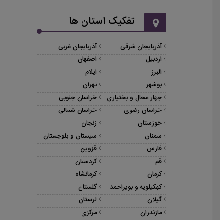
تفکیک استان ها
آذربایجان شرقی
آذربایجان غربی
اردبیل
اصفهان
البرز
ایلام
بوشهر
تهران
چهار محال و بختیاری
خراسان جنوبی
خراسان رضوی
خراسان شمالی
خوزستان
زنجان
سمنان
سیستان و بلوچستان
فارس
قزوین
قم
کردستان
کرمان
کرمانشاه
کهکیلویه و بویراحمد
گلستان
گیلان
لرستان
مازندران
مرکزی