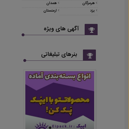
هرمزگان
همدان
یزد
ارمنستان
آگهی های ویژه
بنرهای تبلیغاتی