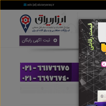
ads [at] abzaryaraq.ir
ثبت آگهی رایگان