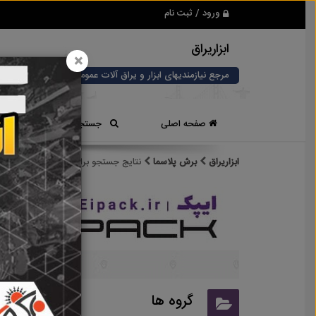
ورود / ثبت نام
ابزاریراق
×
مرجع نیازمندیهای ابزار و یراق آلات عمومی و صنعتی
صفحه اصلی
جستجوی سریع
ابزاریراق
برش پلاسما
نتایج جستجو برای برچسب
برش پلاسم
نتایج
گروه ها