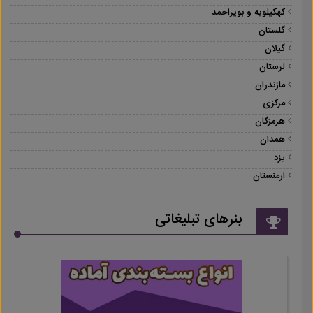
کهکیلویه و بویراحمد
گلستان
گیلان
لرستان
مازندران
مرکزی
هرمزگان
همدان
یزد
ارمنستان
بنرهای تبلیغاتی