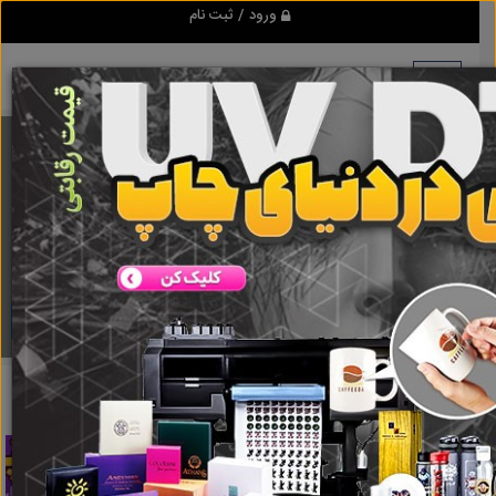
ورود / ثبت نام
برنامه اندروید ابزاریراق
مرجع نیازمندیهای ابزار و یراق آلات عمومی و صنعتی
دانلود
ابزاریراق
تراک میکسر
نتایج جستجو برای برچسب
تراک میکسر