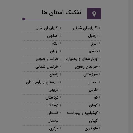
تفکیک استان ها
آذربایجان شرقی
آذربایجان غربی
اردبیل
اصفهان
البرز
ایلام
بوشهر
تهران
چهار محال و بختیاری
خراسان جنوبی
خراسان رضوی
خراسان شمالی
خوزستان
زنجان
سمنان
سیستان و بلوچستان
فارس
قزوین
قم
کردستان
کرمان
کرمانشاه
کهکیلویه و بویراحمد
گلستان
گیلان
لرستان
مازندران
مرکزی