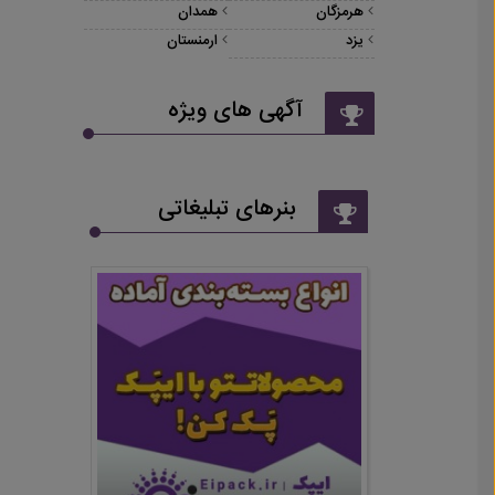
هرمزگان
همدان
یزد
ارمنستان
آگهی های ویژه
بنرهای تبلیغاتی