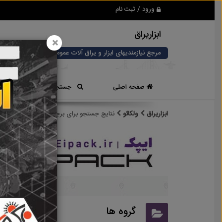
ورود / ثبت نام
ابزاریراق
×
مرجع نیازمندیهای ابزار و یراق آلات عمومی و صنعتی
صفحه اصلی
جستجوی سریع
ابزاریراق
ولکائو
نتایج جستجو برای برچسب
ولکائو
نتایج
گروه ها