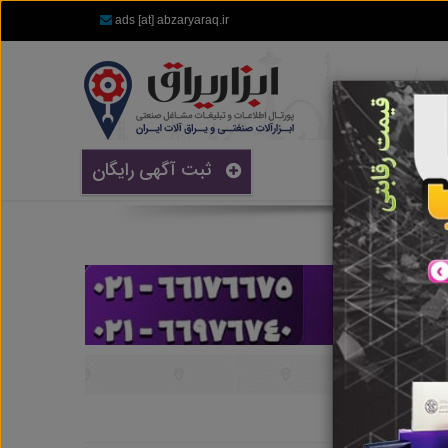
ads [at] abzaryaraq.ir
ثبت آگهی رایگان