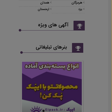
هرمزگان
همدان
یزد
ارمنستان
آگهی های ویژه
بنرهای تبلیغاتی