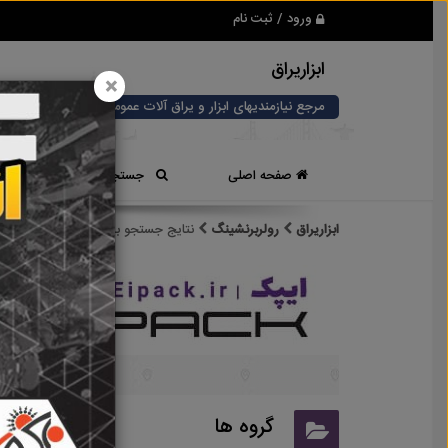
ورود / ثبت نام
ابزاریراق
×
مرجع نیازمندیهای ابزار و یراق آلات عمومی و صنعتی
صفحه اصلی
جستجوی سریع
ابزاریراق
رولربرنشینگ
نتایج جستجو برای برچسب
رولربرنش
نتایج
گروه ها