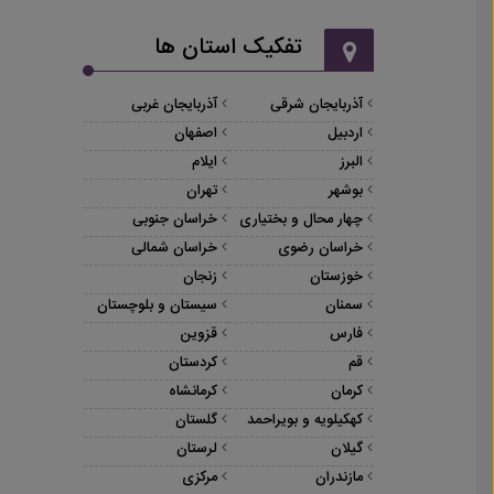
تفکیک استان ها
آذربایجان شرقی
آذربایجان غربی
اردبیل
اصفهان
البرز
ایلام
بوشهر
تهران
چهار محال و بختیاری
خراسان جنوبی
خراسان رضوی
خراسان شمالی
خوزستان
زنجان
سمنان
سیستان و بلوچستان
فارس
قزوین
قم
کردستان
کرمان
کرمانشاه
کهکیلویه و بویراحمد
گلستان
گیلان
لرستان
مازندران
مرکزی