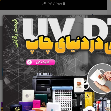
ورود / ثبت نام
برنامه اندروید ابزاریراق
مرجع نیازمندیهای ابزار و یراق آلات عمومی و صنعتی
دانلود
ابزاریراق
فنرگازی tecapres
نتایج جستجو برای برچسب
فنرگازی
tecapres