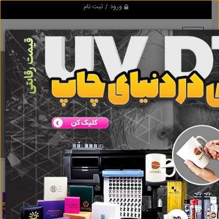
ورود / ثبت نام
برنامه اندروید ابزاریراق
مرجع نیازمندیهای ابزار و یراق آلات عمومی و صنعتی
دانلود
ابزاریراق
حدیده
نتایج جستجو برای برچسب
حدیده