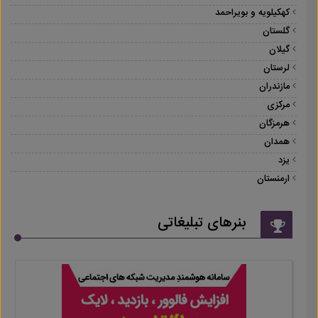
کهکیلویه و بویراحمد
گلستان
گیلان
لرستان
مازندران
مرکزی
هرمزگان
همدان
یزد
ارمنستان
بنرهای تبلیغاتی