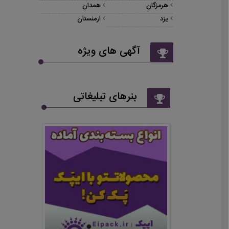
هرمزگان
همدان
یزد
ارمنستان
آگهی های ویژه
بنرهای تبلیغاتی