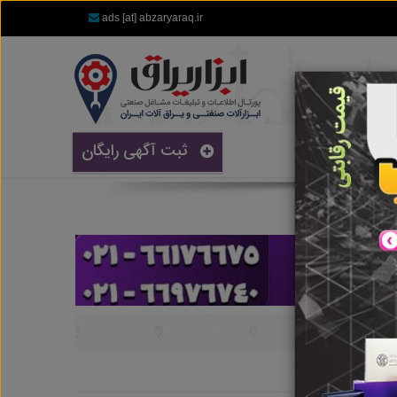
ads [at] abzaryaraq.ir
ثبت آگهی رایگان