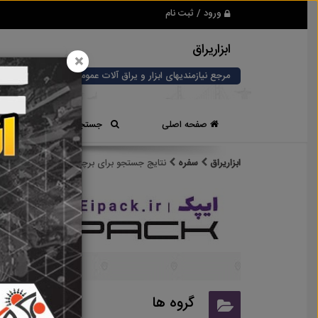
ورود / ثبت نام
ابزاریراق
×
مرجع نیازمندیهای ابزار و یراق آلات عمومی و صنعتی
صفحه اصلی
جستجوی سریع
ابزاریراق
سفره
نتایج جستجو برای برچسب
سفره
نتایج
گروه ها