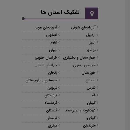
تفکیک استان ها
آذربایجان شرقی
آذربایجان غربی
اردبیل
اصفهان
البرز
ایلام
بوشهر
تهران
چهار محال و بختیاری
خراسان جنوبی
خراسان رضوی
خراسان شمالی
خوزستان
زنجان
سمنان
سیستان و بلوچستان
فارس
قزوین
قم
کردستان
کرمان
کرمانشاه
کهکیلویه و بویراحمد
گلستان
گیلان
لرستان
مازندران
مرکزی