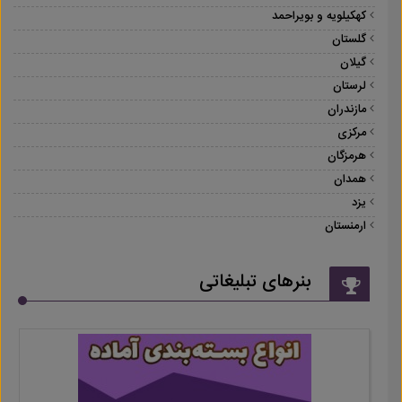
کهکیلویه و بویراحمد
گلستان
گیلان
لرستان
مازندران
مرکزی
هرمزگان
همدان
یزد
ارمنستان
بنرهای تبلیغاتی