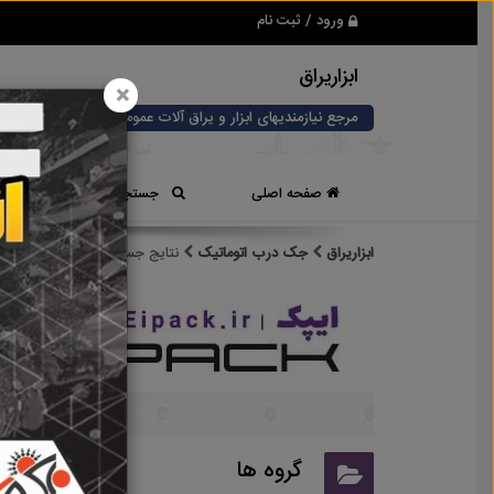
ورود / ثبت نام
ابزاریراق
×
مرجع نیازمندیهای ابزار و یراق آلات عمومی و صنعتی
صفحه اصلی
جستجوی سریع
ابزاریراق
جک درب اتوماتیک
نتایج جستجو برای برچسب
جک 
نتایج
گروه ها