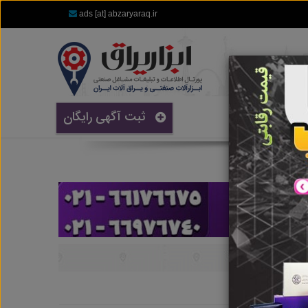
ads [at] abzaryaraq.ir
ثبت آگهی رایگان