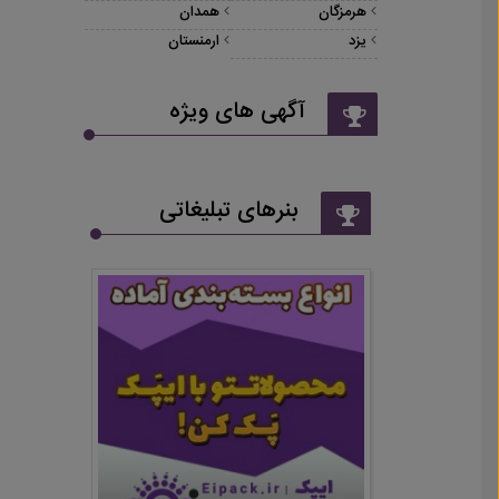
هرمزگان
همدان
یزد
ارمنستان
آگهی های ویژه
بنرهای تبلیغاتی