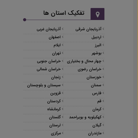
تفکیک استان ها
آذربایجان شرقی
آذربایجان غربی
اردبیل
اصفهان
البرز
ایلام
بوشهر
تهران
چهار محال و بختیاری
خراسان جنوبی
خراسان رضوی
خراسان شمالی
خوزستان
زنجان
سمنان
سیستان و بلوچستان
فارس
قزوین
قم
کردستان
کرمان
کرمانشاه
کهکیلویه و بویراحمد
گلستان
گیلان
لرستان
مازندران
مرکزی