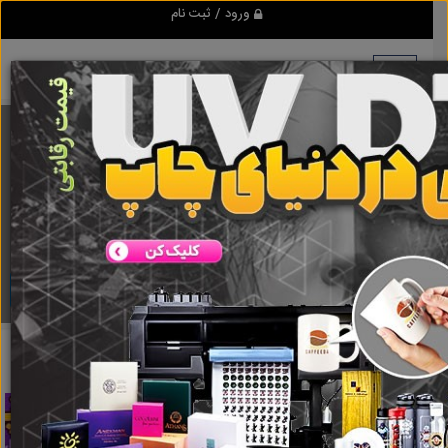
ورود / ثبت نام
برنامه اندروید ابزاریراق
مرجع نیازمندیهای ابزار و یراق آلات عمومی و صنعتی
دانلود
ابزاریراق
کرکره برقی
نتایج جستجو برای برچسب
کرکره برقی