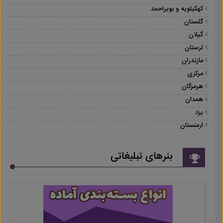
کهکیلویه و بویراحمد
گلستان
گیلان
لرستان
مازندران
مرکزی
هرمزگان
همدان
یزد
ارمنستان
بنرهای تبلیغاتی