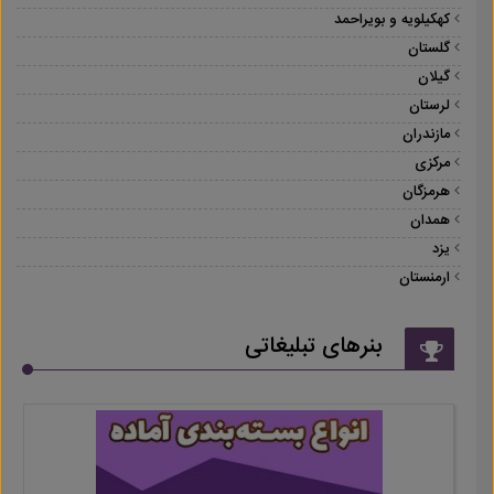
کهکیلویه و بویراحمد
گلستان
گیلان
لرستان
مازندران
مرکزی
هرمزگان
همدان
یزد
ارمنستان
بنرهای تبلیغاتی