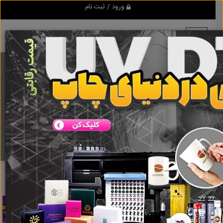
ورود / ثبت نام
برنامه اندروید ابزاریراق
مرجع نیازمندیهای ابزار و یراق آلات عمومی و صنعتی
دانلود
ابزاریراق
استخدام
نتایج جستجو برای برچسب
استخدام