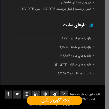
بهترین هدایای تبلیغاتی
لیبل برجسته | لیبل برجسته UV DTF | لیبل UV DTF
آمارهای سایت
بازدیدهای امروز : 677
بازدیدهای هفته : 9,505
بازدیدهای ماه : 39,904
بازدیدهای سالانه : 132,322
کل بازدیدها : 8,356,376
کلیه حقوق این تارنما محفوظ
ثبت آگهی رایگان
است. 1402-1396
طراحی و توسعه توسط
ایده پردازان آریانوس