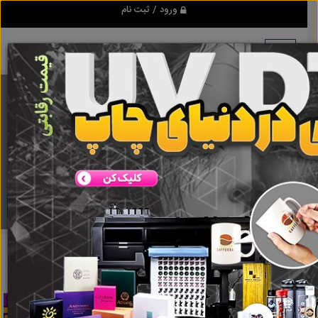
ورود / ثبت نام
برنامه اندروید ابزاریراق
مرجع نیازمندیهای ابزار و یراق آلات عمومی و صنعتی
دانلود
ابزاریراق
خرید ویندوز 7 اورجینال
نتایج جستجو برای برچسب
خرید
ویندوز 7 اورجینال