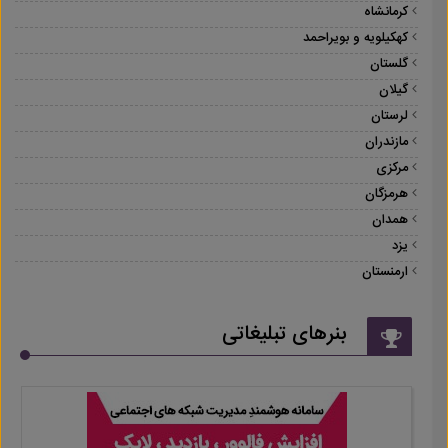
کرمانشاه
کهکیلویه و بویراحمد
گلستان
گیلان
لرستان
مازندران
مرکزی
هرمزگان
همدان
یزد
ارمنستان
بنرهای تبلیغاتی