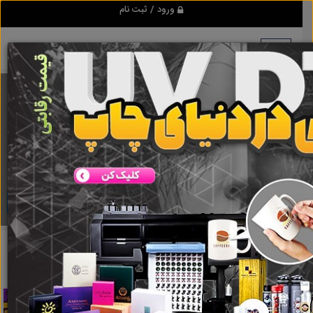
ورود / ثبت نام
برنامه اندروید ابزاریراق
مرجع نیازمندیهای ابزار و یراق آلات عمومی و صنعتی
دانلود
ابزاریراق
آبگیرلوله ای فرش
نتایج جستجو برای برچسب
آبگیرلوله ای
فرش