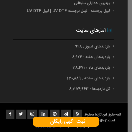
بهترین هدایای تبلیغاتی
لیبل برجسته | لیبل برجسته UV DTF | لیبل UV DTF
آمارهای سایت
بازدیدهای امروز : 948
بازدیدهای هفته : 8,924
بازدیدهای ماه : 38,471
بازدیدهای سالانه : 130,889
کل بازدیدها : 8,354,943
کلیه حقوق این تارنما محفوظ
ثبت آگهی رایگان
است. 1402-1396
طراحی و توسعه توسط
ایده پردازان آریانوس