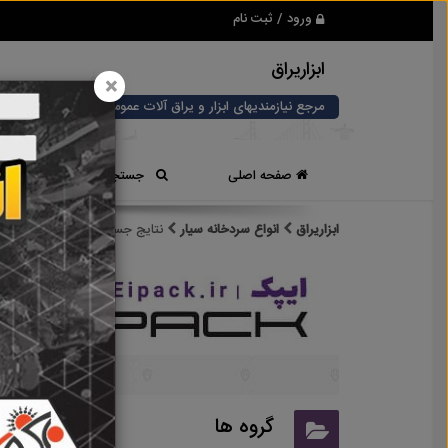
ورود / ثبت نام
ابزاریراق
×
مرجع نیازمندیهای ابزار و یراق آلات عمومی و صنعتی
صفحه اصلی
جستجوی سریع
ابزاریراق
انواع سردخانه سیار
نتایج جستجو برای برچسب
انو
نتایج
گروه ها