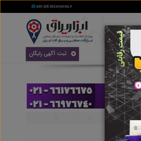
ads [at] abzaryaraq.ir
ثبت آگهی رایگان