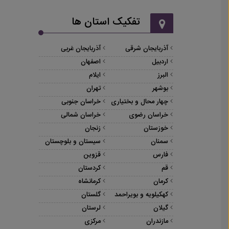
تفکیک استان ها
آذربایجان شرقی
آذربایجان غربی
اردبیل
اصفهان
البرز
ایلام
بوشهر
تهران
چهار محال و بختیاری
خراسان جنوبی
خراسان رضوی
خراسان شمالی
خوزستان
زنجان
سمنان
سیستان و بلوچستان
فارس
قزوین
قم
کردستان
کرمان
کرمانشاه
کهکیلویه و بویراحمد
گلستان
گیلان
لرستان
مازندران
مرکزی