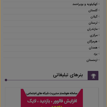
کهکیلویه و بویراحمد
گلستان
گیلان
لرستان
مازندران
مرکزی
هرمزگان
همدان
یزد
ارمنستان
بنرهای تبلیغاتی