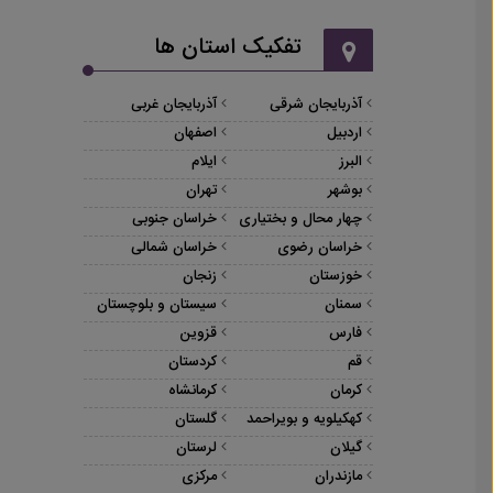
تفکیک استان ها
آذربایجان شرقی
آذربایجان غربی
اردبیل
اصفهان
البرز
ایلام
بوشهر
تهران
چهار محال و بختیاری
خراسان جنوبی
خراسان رضوی
خراسان شمالی
خوزستان
زنجان
سمنان
سیستان و بلوچستان
فارس
قزوین
قم
کردستان
کرمان
کرمانشاه
کهکیلویه و بویراحمد
گلستان
گیلان
لرستان
مازندران
مرکزی