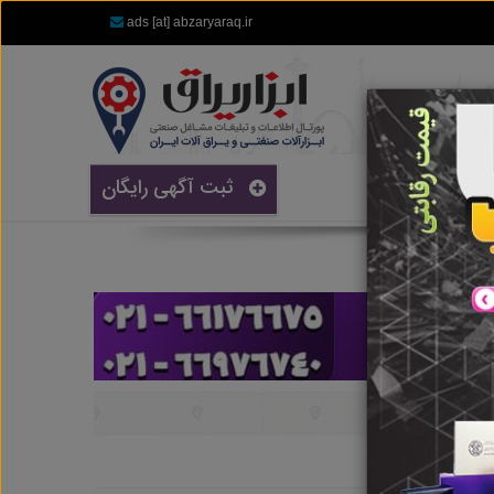
ads [at] abzaryaraq.ir
ثبت آگهی رایگان