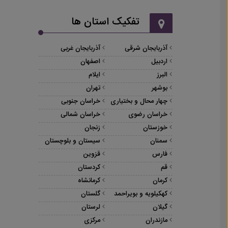
تفکیک استان ها
آذربایجان شرقی
آذربایجان غربی
اردبیل
اصفهان
البرز
ایلام
بوشهر
تهران
چهار محال و بختیاری
خراسان جنوبی
خراسان رضوی
خراسان شمالی
خوزستان
زنجان
سمنان
سیستان و بلوچستان
فارس
قزوین
قم
کردستان
کرمان
کرمانشاه
کهکیلویه و بویراحمد
گلستان
گیلان
لرستان
مازندران
مرکزی