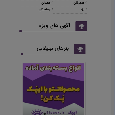
هرمزگان
همدان
یزد
ارمنستان
آگهی های ویژه
بنرهای تبلیغاتی