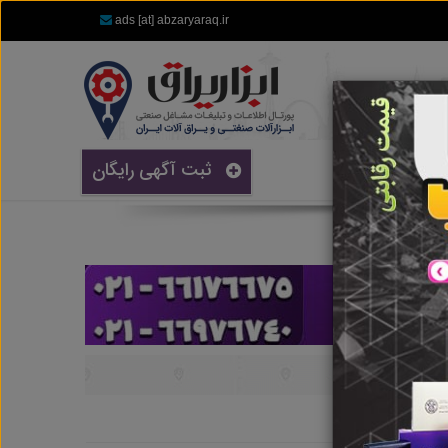
ads [at] abzaryaraq.ir
ثبت آگهی رایگان