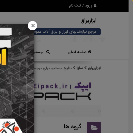
ورود / ثبت نام
ابزاریراق
×
مرجع نیازمندیهای ابزار و یراق آلات عمومی و صنعتی
صفحه اصلی
جستجوی سریع
ابزاریراق
سایا
نتایج جستجو برای برچسب
سایا
نتایج
گروه ها