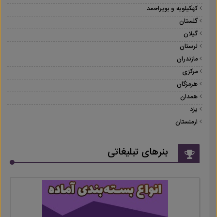
کهکیلویه و بویراحمد
گلستان
گیلان
لرستان
مازندران
مرکزی
هرمزگان
همدان
یزد
ارمنستان
بنرهای تبلیغاتی