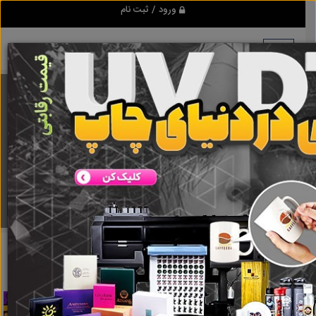
ورود / ثبت نام
برنامه اندروید ابزاریراق
مرجع نیازمندیهای ابزار و یراق آلات عمومی و صنعتی
دانلود
ابزاریراق
درب سریع بالارونده
نتایج جستجو برای برچسب
درب سریع
بالارونده