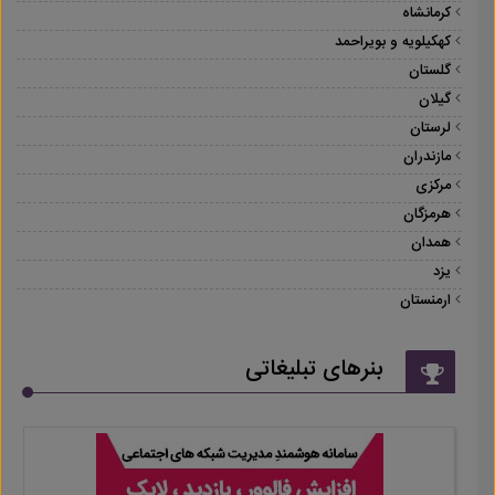
کرمانشاه
کهکیلویه و بویراحمد
گلستان
گیلان
لرستان
مازندران
مرکزی
هرمزگان
همدان
یزد
ارمنستان
بنرهای تبلیغاتی