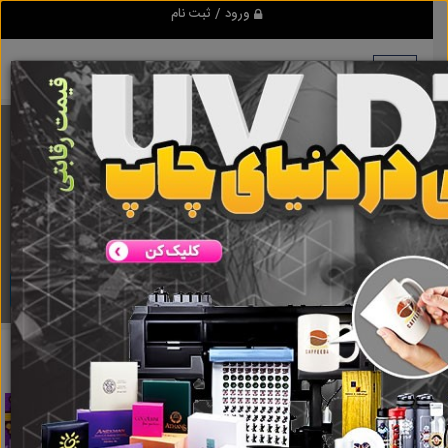
ورود / ثبت نام
برنامه اندروید ابزاریراق
مرجع نیازمندیهای ابزار و یراق آلات عمومی و صنعتی
دانلود
ابزاریراق
Fat-fast
نتایج جستجو برای برچسب
Fat-fast