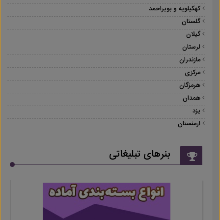
کهکیلویه و بویراحمد
گلستان
گیلان
لرستان
مازندران
مرکزی
هرمزگان
همدان
یزد
ارمنستان
بنرهای تبلیغاتی